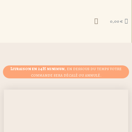
0,00
€
Livraison en 24H minimum
, en dessous du temps votre
commande sera décalé ou annulé.