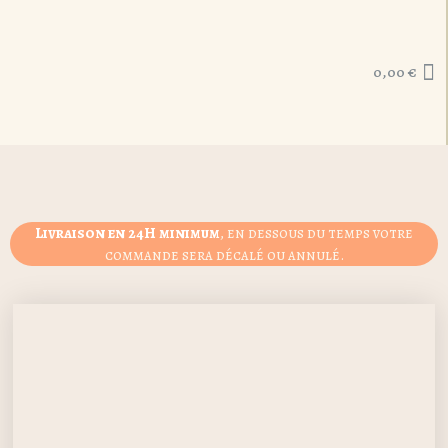
0,00
€
Livraison en 24H minimum
, en dessous du temps votre
commande sera décalé ou annulé.