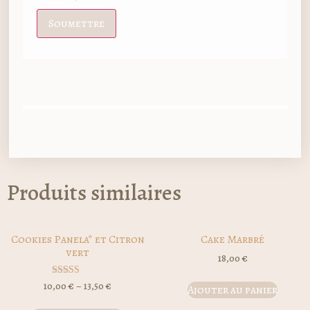
Produits similaires
Cookies Panela* et Citron
Cake Marbré
vert
18,00
€
Note
10,00
€
–
13,50
€
Ajouter au panier
4.00
sur 5